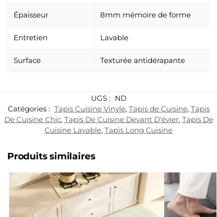
Épaisseur
8mm mémoire de forme
Entretien
Lavable
Surface
Texturée antidérapante
UGS :
ND
Catégories :
Tapis Cuisine Vinyle
,
Tapis de Cuisine
,
Tapis
De Cuisine Chic
,
Tapis De Cuisine Devant D'évier
,
Tapis De
Cuisine Lavable
,
Tapis Long Cuisine
Produits similaires