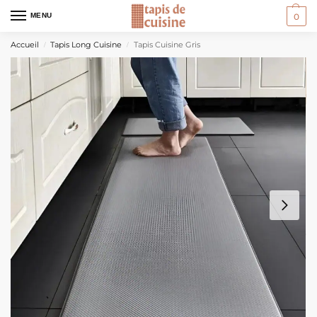
MENU
0
Accueil
Tapis Long Cuisine
Tapis Cuisine Gris
/
/