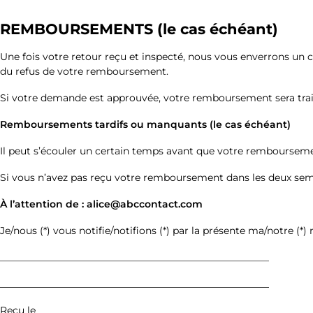
REMBOURSEMENTS (le cas échéant)
Une fois votre retour reçu et inspecté, nous vous enverrons un
du refus de votre remboursement.
Si votre demande est approuvée, votre remboursement sera trait
Remboursements tardifs ou manquants (le cas échéant)
Il peut s’écouler un certain temps avant que votre remboursemen
Si vous n’avez pas reçu votre remboursement dans les deux sema
À l’attention de : alice@abccontact.com
Je/nous (*) vous notifie/notifions (*) par la présente ma/notre (*)
_______________________________________________________
_______________________________________________________
Reçu le __________________