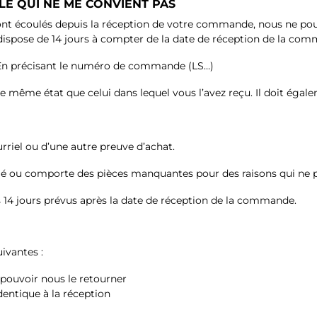
E QUI NE ME CONVIENT PAS
se sont écoulés depuis la réception de votre commande, nous ne
spose de 14 jours à compter de la date de réception de la comm
il. En précisant le numéro de commande (LS…)
.90
.90
€
€
–
69.90
€
39.90
49.90
€
€
–
–
99.90
99.90
€
€
 le même état que celui dans lequel vous l’avez reçu. Il doit égal
rriel ou d’une autre preuve d’achat.
agé ou comporte des pièces manquantes pour des raisons qui ne 
14 jours prévus après la date de réception de la commande.
ivantes :
r pouvoir nous le retourner
dentique à la réception