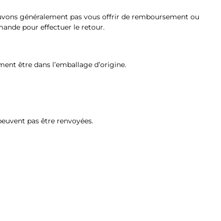
 pouvons généralement pas vous offrir de remboursement ou
ande pour effectuer le retour.
44.90
39.90
€
€
–
–
89.90
124.90
€
€
ement être dans l’emballage d’origine.
peuvent pas être renvoyées.