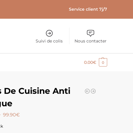
Service client 7j/7
Suivi de colis
Nous contacter
0.00
€
0
s De Cuisine Anti
gue
–
99.90
€
ck