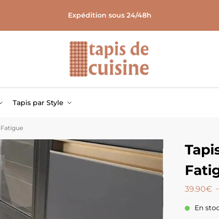
Expédition sous 24/48h
Tapis par Style
 Fatigue
Tapi
Fati
39.90
€
En sto