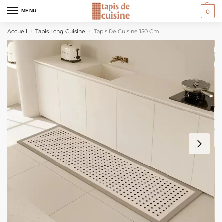
MENU
0
Accueil
Tapis Long Cuisine
Tapis De Cuisine 150 Cm
/
/