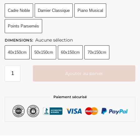
Cadre Noble
Damier Classique
Piano Musical
Points Parsemés
Aucune sélection
DIMENSIONS
:
40x150cm
50x150cm
60x150cm
70x150cm
Ajouter au panier
Paiement sécurisé