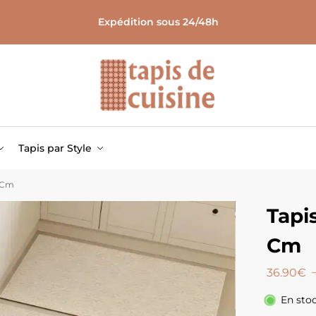
Expédition sous 24/48h
Tapis par Style
0 Cm
Tapi
Cm
36.90
€
En sto