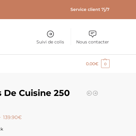
Service client 7j/7
Suivi de colis
Nous contacter
0.00
€
0
s De Cuisine 250
–
139.90
€
ck