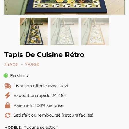
Tapis De Cuisine Rétro
–
34.90
€
79.90
€
En stock
Aucune sélection
MODÈLE
: