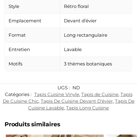
Style
Rétro floral
Emplacement
Devant d’évier
Format
Long rectangulaire
Entretien
Lavable
Motifs
3 thèmes botaniques
UGS :
ND
Catégories :
Tapis Cuisine Vinyle
,
Tapis de Cuisine
,
Tapis
De Cuisine Chic
,
Tapis De Cuisine Devant D'évier
,
Tapis De
Cuisine Lavable
,
Tapis Long Cuisine
Produits similaires