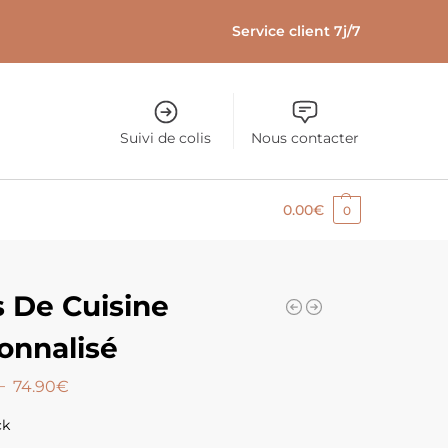
Service client 7j/7
Suivi de colis
Nous contacter
0.00
€
0
s De Cuisine
onnalisé
–
74.90
€
ck