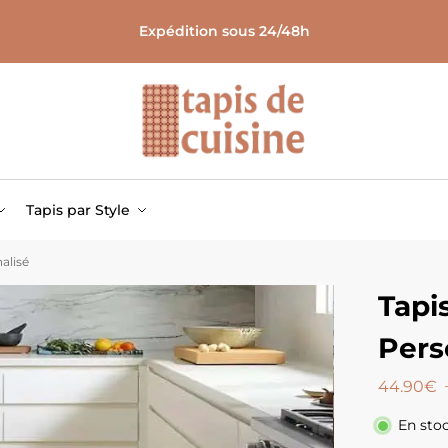
Expédition sous 24/48h
Tapis par Style
alisé
Tapi
Pers
44.90
€
En sto