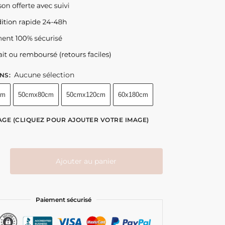
44.90
39.90
€
€
–
–
89.90
124.90
€
€
Aucune sélection
NS
:
cm
50cmx80cm
50cmx120cm
60x180cm
AGE
(CLIQUEZ POUR AJOUTER VOTRE IMAGE)
Ajouter au panier
Paiement sécurisé