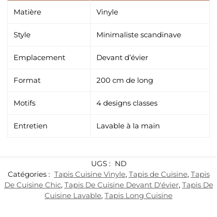
Matière
Vinyle
Style
Minimaliste scandinave
Emplacement
Devant d’évier
Format
200 cm de long
Motifs
4 designs classes
Entretien
Lavable à la main
UGS :
ND
Catégories :
Tapis Cuisine Vinyle
,
Tapis de Cuisine
,
Tapis
De Cuisine Chic
,
Tapis De Cuisine Devant D'évier
,
Tapis De
Cuisine Lavable
,
Tapis Long Cuisine