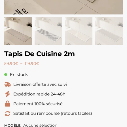
Tapis De Cuisine 2m
–
59.90
€
119.90
€
En stock
Aucune sélection
MODÈLE
: