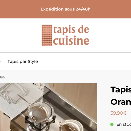
Expédition sous 24/48h
Tapis par Style
nge
Tapi
Ora
39.90
€
En sto