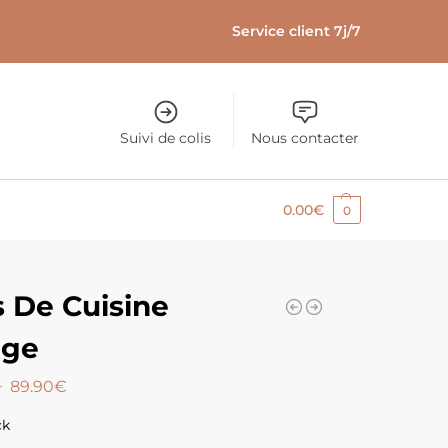
Service client 7j/7
Suivi de colis
Nous contacter
0.00
€
0
s De Cuisine
nge
–
89.90
€
ck