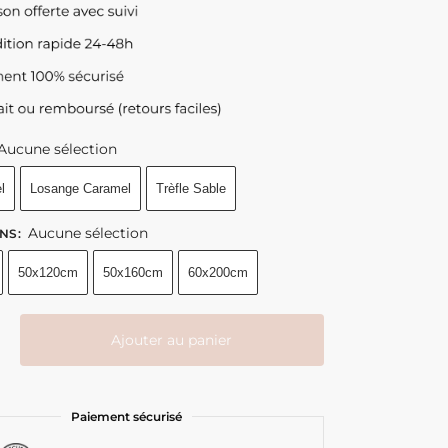
44.90
39.90
€
€
–
–
89.90
124.90
€
€
Aucune sélection
l
Losange Caramel
Trèfle Sable
Aucune sélection
NS
:
50x120cm
50x160cm
60x200cm
Ajouter au panier
Paiement sécurisé