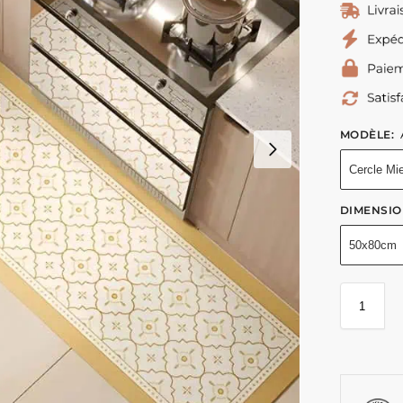
.90
.90
€
€
–
69.90
€
39.90
49.90
€
€
–
–
99.90
99.90
€
€
MODÈLE
:
Cercle Mie
DIMENSIO
50x80cm