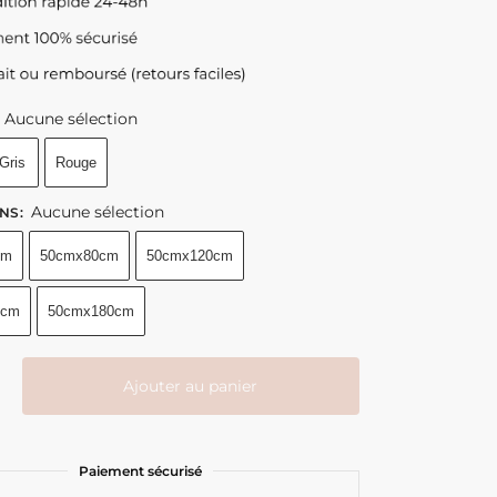
44.90
39.90
€
€
–
–
89.90
124.90
€
€
Aucune sélection
Gris
Rouge
Aucune sélection
NS
:
cm
50cmx80cm
50cmx120cm
0cm
50cmx180cm
Ajouter au panier
Paiement sécurisé