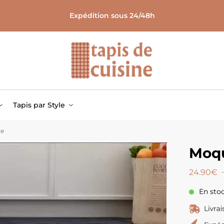
Expédition sous 24/48h
Tapis par Style
ne
Moqu
24.90
€
En sto